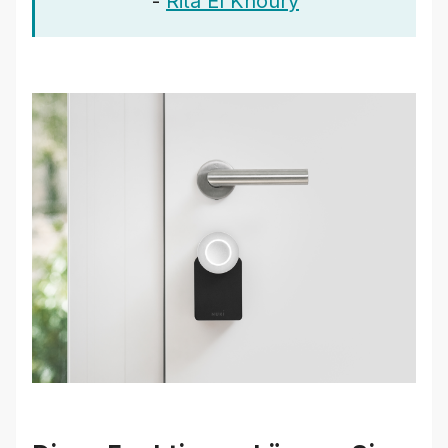
-
Rita El Khoury