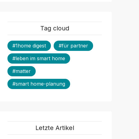
Tag cloud
#1home digest
#für partner
#leben im smart home
#matter
#smart home-planung
Letzte Artikel