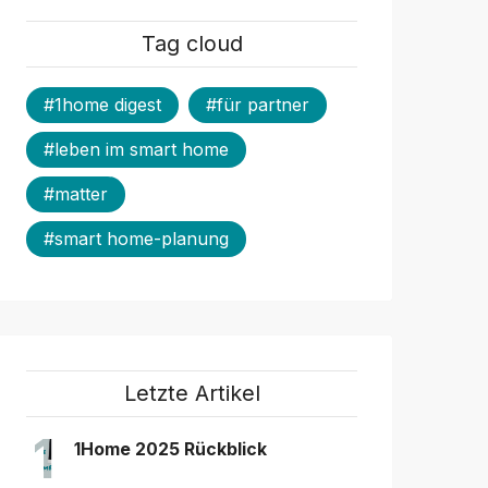
Tag cloud
#1home digest
#für partner
#leben im smart home
#matter
#smart home-planung
Letzte Artikel
1
1Home 2025 Rückblick