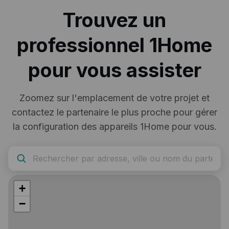
Trouvez un
Sauvegarde de configuration
Exportez votre configuration 1Home Server vers un
fichier pour la garder en sauvegarde ou la réutiliser
professionnel 1Home
dans un autre projet.
pour vous assister
Zoomez sur l'emplacement de votre projet et
contactez le partenaire le plus proche pour gérer
la configuration des appareils 1Home pour vous.
+
−