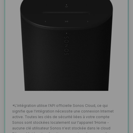
*
L'intégration utilise l'API officielle Sonos Cloud, ce qui
signifie que l'intégration nécessite une connexion Internet
active. Toutes les clés de sécurité liées à votre compte
Sonos sont stockées localement sur l'appareil 1Home -
aucune clé utilisateur Sonos n'est stockée dans le cloud