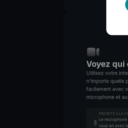
Voyez qui 
Utilisez votre in
n'importe quelle p
facilement avec v
microphone et au 
PRIORITÉ À LA C
Le microphone 
vous en avez b