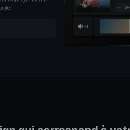
acile.