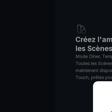
Créez l'a
les Scène
Mode Dîner, Temp
Toutes les Scène
maintenant dispo
Touch, prêtes pou