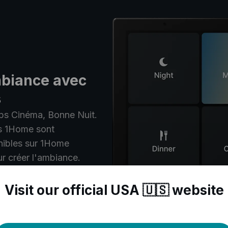
mbiance avec
s
s Cinéma, Bonne Nuit.
s 1Home sont
nibles sur 1Home
r créer l'ambiance.
Visit our official USA 🇺🇸 website