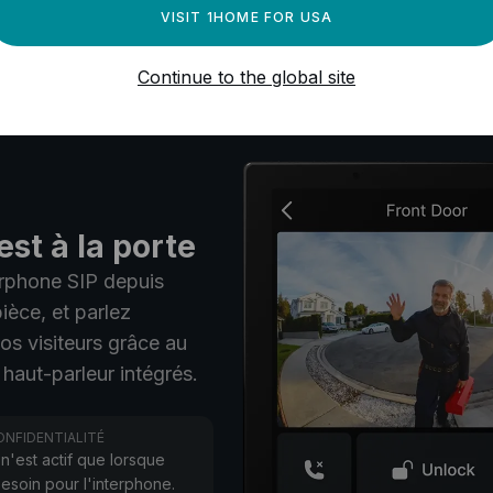
VISIT 1HOME FOR USA
Continue to the global site
est à la porte
terphone SIP depuis
ièce, et parlez
os visiteurs grâce au
haut-parleur intégrés.
ONFIDENTIALITÉ
n'est actif que lorsque
esoin pour l'interphone.