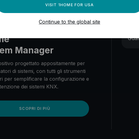
VISIT 1HOME FOR USA
Continue to the global site
GU
me
Guar
tem Manager
sitivo progettato appositamente per
ratori di sistemi, con tutti gli strumenti
i per semplificare la configurazione e
enzione dei sistemi KNX.
SCOPRI DI PIÙ