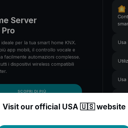
Cont
me Server
smar
 Pro
Usa 
r ideale per la tua smart home KNX.
 più app mobili, il controllo vocale e
ra facilmente automazioni complesse.
Util
utti i dispositivi wireless compatibili
ter.
Usa 
SCOPRI DI PIÙ
Prog
gli I
Visit our official USA 🇺🇸 website