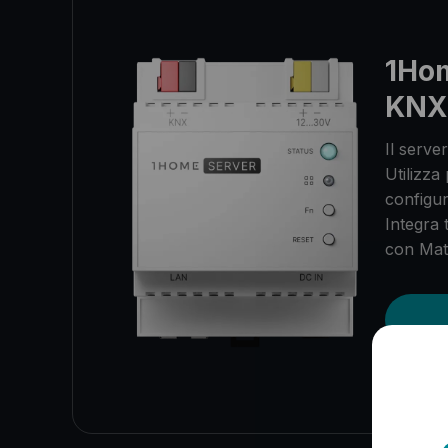
1Ho
KNX
Il serve
Utilizza
configu
Integra t
con Mat