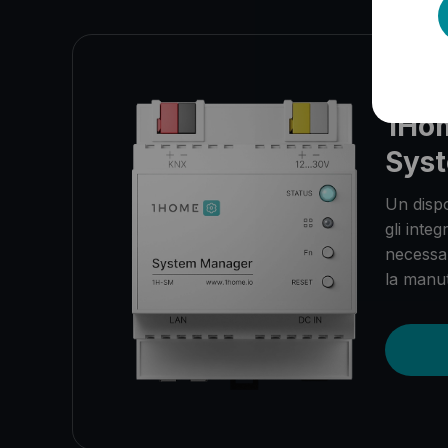
1Ho
Sys
Un dispo
gli integ
necessar
la manut