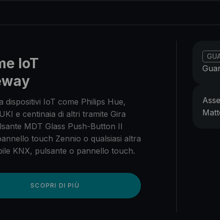
GU
me IoT
Guar
eway
Asse
a dispositivi IoT come Philips Hue,
Matt
KI e centinaia di altri tramite Gira
lsante MDT Glass Push-Button II
annello touch Zennio o qualsiasi altra
ile KNX, pulsante o pannello touch.
SCOPRI DI PIÙ