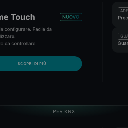
ADE
me Touch
NUOVO
Preo
a configurare. Facile da
izzare.
GU
Guar
o da controllare.
SCOPRI DI PIÙ
PER KNX