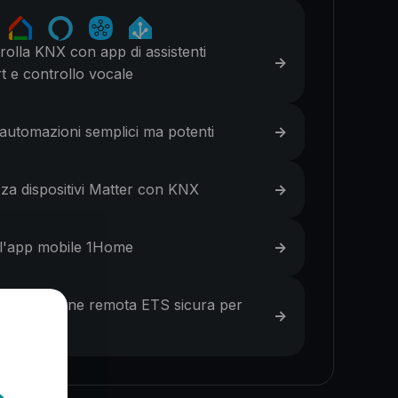
rolla KNX con app di assistenti
->
t e controllo vocale
automazioni semplici ma potenti
->
izza dispositivi Matter con KNX
->
l'app mobile 1Home
->
rammazione remota ETS sicura per
->
ntegratori