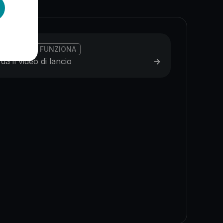
ARDA COME FUNZIONA
da il video di lancio
->