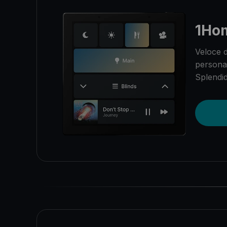
1Ho
Veloce d
personal
Splendid