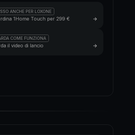
SSO ANCHE PER LOXONE
rdina 1Home Touch per 299 €
->
ARDA COME FUNZIONA
da il video di lancio
->