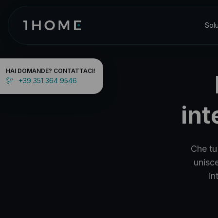
Sol
HAI DOMANDE?
CONTATTACI!
+39 351 364 9546
int
Che tu
unisce
in