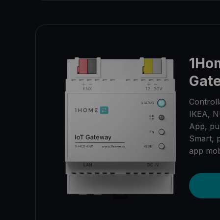
1Ho
Gat
Controll
IKEA, NU
App, pu
Smart, p
app mob