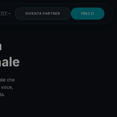
 🇮🇹
DIVENTA PARTNER
PREZZI
a
nale
ale che
e voce,
ta.