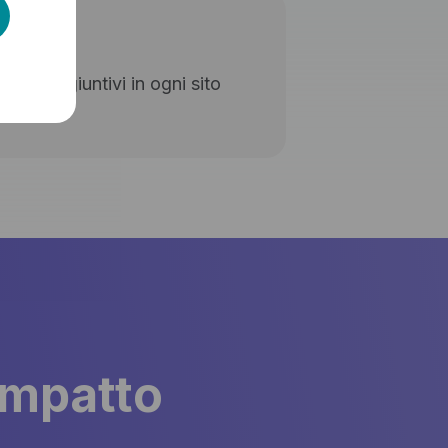
hub aggiuntivi in ogni sito
rt home.
impatto