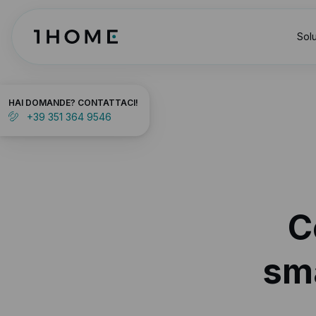
Sol
HAI DOMANDE?
CONTATTACI!
+39 351 364 9546
C
sma