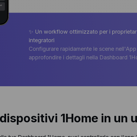
✨ Un workflow ottimizzato per i proprietari
integratori
Configurare rapidamente le scene nell'Ap
approfondire i dettagli nella Dashboard 1
i dispositivi 1Home in un