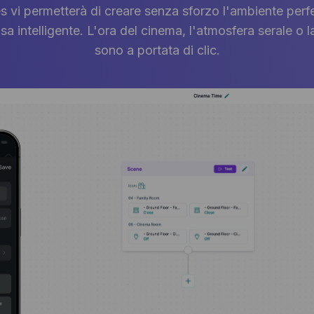
vi permetterà di creare senza sforzo l'ambiente perfet
sa intelligente. L'ora del cinema, l'atmosfera serale o l
sono a portata di clic.