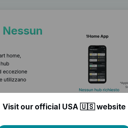
 Nessun
art home,
 hub
ad eccezione
e utilizzano
ivi Thread, per i
er.
Visit our official USA 🇺🇸 website