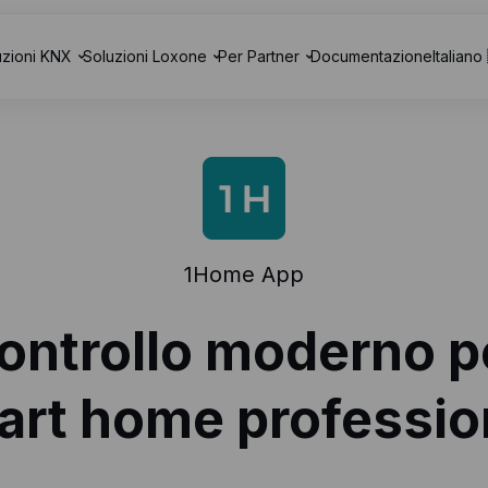
uzioni KNX
Soluzioni Loxone
Per Partner
Documentazione
Italiano
1Home
App
ontrollo moderno p
rt home professio