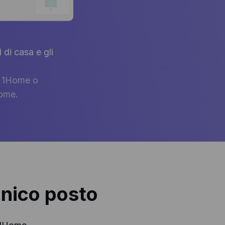
 di casa e gli
p 1Home o
Home.
 unico posto