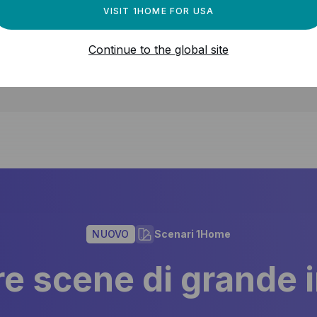
VISIT 1HOME FOR USA
RATORI DI SMART HOME
Continue to the global site
le configurazioni senza dover acquistare e configurare 
e, il cliente può passare a un'altra app e hub per sma
NUOVO
Scenari 1Home
ire scene di grande 