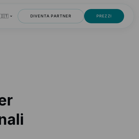
 🇮🇹
DIVENTA PARTNER
PREZZI
er
nali