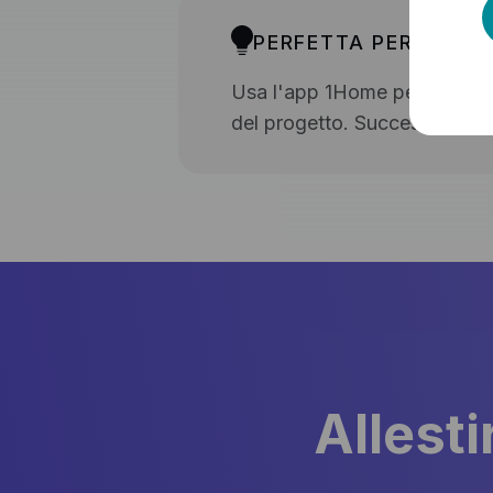
PERFETTA PER INTEG
Usa l'app 1Home per testare 
del progetto. Successivament
Allest