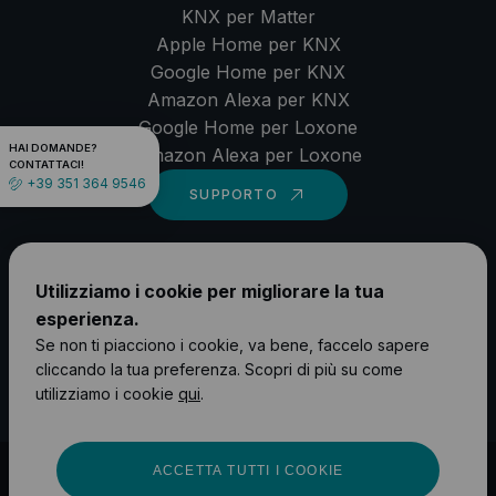
KNX per Matter
Apple Home per KNX
Google Home per KNX
Amazon Alexa per KNX
Google Home per Loxone
HAI DOMANDE?
Amazon Alexa per Loxone
CONTATTACI!
+39 351 364 9546
SUPPORTO
LinkedIn
Utilizziamo i cookie per migliorare la tua
YouTube
esperienza.
Instagram
Se non ti piacciono i cookie, va bene, faccelo sapere
cliccando la tua preferenza. Scopri di più su come
Facebook
utilizziamo i cookie
qui
.
ACCETTA TUTTI I COOKIE
©
2026
1Home Solutions GmbH