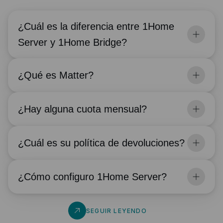
Conexión automática a Loxone a través de la API
¿Cuál es la diferencia entre 1Home
de Miniserver y sincronización de la
configuración
Server y 1Home Bridge?
Acceso remoto a través del Panel de Control
1Home
¿Qué es Matter?
Backup de la configuración del proyecto para
mayor tranquilidad
¿Hay alguna cuota mensual?
Conexión local y privada, sin necesidad de
Internet
¿Cuál es su política de devoluciones?
¿Cómo configuro 1Home Server?
SEGUIR LEYENDO