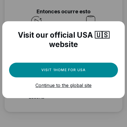
Entonces ocurre esto
Acción de
HomePod
Visit our official USA 🇺🇸
dispositivo
website
Airplay
Apple TV
VISIT 1HOME FOR USA
Continue to the global site
Escena