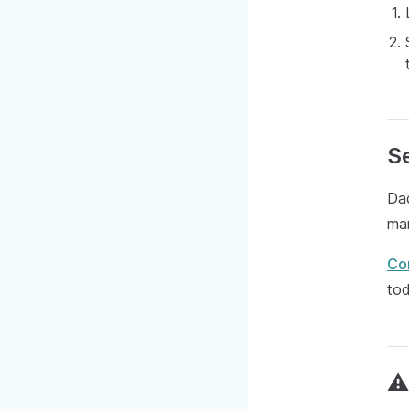
Se
Dad
man
Co
tod
⚠️