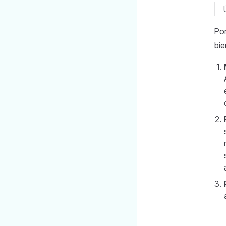
Por
bie