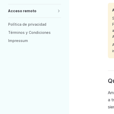
Acceso remoto
S
P
Política de privacidad
a
Términos y Condiciones
A
Impressum
A
Qu
Ama
a t
sie