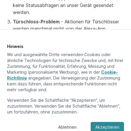
keine Statusabfragen an unser Gerät gesendet
werden.
Türschloss-Problem
- Aktionen für Türschlösser
werden manchmal nicht von der Alexa-App
ausgelöst.
Hinweis
Wir und ausgewählte Dritte verwenden Cookies oder
ähnliche Technologien für technische Zwecke und, mit Ihrer
Aktualisiert am:
October 30, 2024
Zustimmung, für Funktionalität, Erfahrung, Messung und
Marketing (personalisierte Werbung), wie in der
Cookie-
Richtlinie
angegeben. Die Verweigerung der Zustimmung
kann dazu führen, dass entsprechende Funktionen nicht
Vorherige Seite
Samsung SmartThings
mehr verfügbar sind.
Verwenden Sie die Schaltfläche "Akzeptieren", um
Nächste Seite
zuzustimmen. Verwenden Sie die Schaltfläche "Ablehnen",
Home Assistant
um fortzufahren, ohne zuzustimmen.
Ablehnen
Akzeptieren