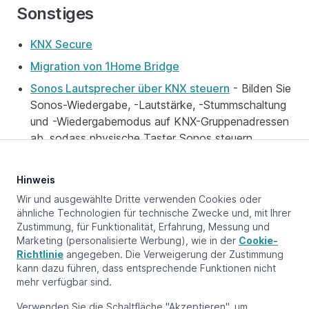
Sonstiges
KNX Secure
Migration von 1Home Bridge
Sonos Lautsprecher über KNX steuern
- Bilden Sie
Sonos-Wiedergabe, -Lautstärke, -Stummschaltung
und -Wiedergabemodus auf KNX-Gruppenadressen
ab, sodass physische Taster Sonos steuern
können.
Hinweis
Wir und ausgewählte Dritte verwenden Cookies oder
ähnliche Technologien für technische Zwecke und, mit Ihrer
Aktualisiert am:
April 29, 2026
Zustimmung, für Funktionalität, Erfahrung, Messung und
Marketing (personalisierte Werbung), wie in der
Cookie-
Richtlinie
angegeben. Die Verweigerung der Zustimmung
kann dazu führen, dass entsprechende Funktionen nicht
Vorherige Seite
mehr verfügbar sind.
Übersicht
Verwenden Sie die Schaltfläche "Akzeptieren", um