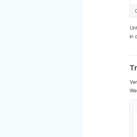
C
Un
in 
T
Ver
Wer