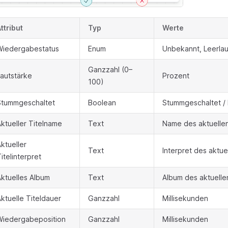
ttribut
Typ
Werte
Wiedergabestatus
Enum
Unbekannt, Leerlau
Ganzzahl (0–
autstärke
Prozent
100)
Stummgeschaltet
Boolean
Stummgeschaltet / 
ktueller Titelname
Text
Name des aktuellen 
ktueller
Text
Interpret des aktuel
itelinterpret
ktuelles Album
Text
Album des aktuellen
ktuelle Titeldauer
Ganzzahl
Millisekunden
Wiedergabeposition
Ganzzahl
Millisekunden