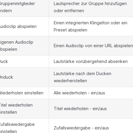
Gruppenmitglieder
Lautsprecher zur Gruppe hinzufügen
ändern
oder entfernen
Einen integrierten Klingelton oder ein
udioclip abspielen
Preset abspielen
igenen Audioclip
Einen Audioclip von einer URL abspielen
abspielen
Duck
Lautstärke vorübergehend absenken
Lautstärke nach dem Ducken
Unduck
wiederherstellen
iederholen einstellen
Alle wiederholen - ein/aus
itel wiederholen
Titel wiederholen - ein/aus
instellen
Zufallswiedergabe
Zufallswiedergabe - ein/aus
instellen