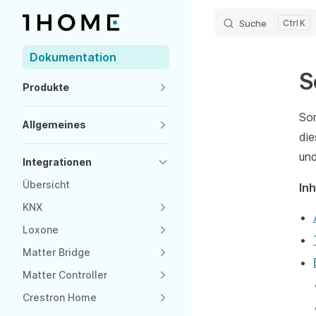
Suche
K
Skip to content
Sidebar Navigation
Dokumentation
S
Produkte
So
Allgemeines
die
und
Integrationen
Übersicht
In
KNX
Loxone
Matter Bridge
Matter Controller
Crestron Home