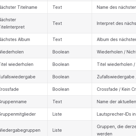
Nächster Titelname
Text
Name des nächsten
Nächster
Text
Interpret des nächs
itelinterpret
Nächstes Album
Text
Album des nächsten
Wiederholen
Boolean
Wiederholen / Nich
itel wiederholen
Boolean
Titel wiederholen /
Zufallswiedergabe
Boolean
Zufallswiedergabe 
Crossfade
Boolean
Crossfade / Kein C
Gruppenname
Text
Name der aktuelle
Gruppenmitglieder
Liste
Lautsprecher-IDs i
Gruppen, die derze
Wiedergabegruppen
Liste
werden