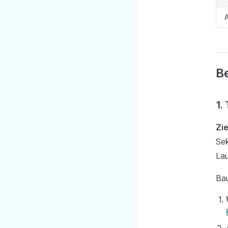
A
Be
1.
Zie
Sek
Lau
Bau