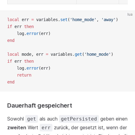
lua
local
 err 
=
 variables.
set
(
'home_mode'
, 
'away'
)
if
 err 
then
    log.
error
(err)
end
local
 mode, err 
=
 variables.
get
(
'home_mode'
)
if
 err 
then
    log.
error
(err)
return
end
Dauerhaft gespeichert
Sowohl
als auch
geben einen
get
getPersisted
zweiten
Wert
zurück, der gesetzt ist, wenn der
err