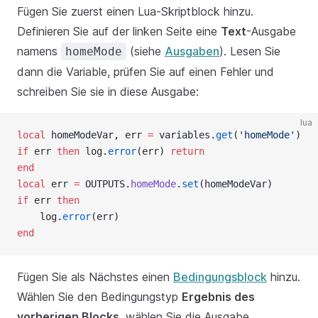
Fügen Sie zuerst einen Lua-Skriptblock hinzu.
Definieren Sie auf der linken Seite eine
Text
-Ausgabe
namens
(siehe
Ausgaben
). Lesen Sie
homeMode
dann die Variable, prüfen Sie auf einen Fehler und
schreiben Sie sie in diese Ausgabe:
lua
local
 homeModeVar, err 
=
 variables.
get
(
'homeMode'
)
if
 err 
then
 log.
error
(err) 
return
end
local
 err 
=
 OUTPUTS.
homeMode
.
set
(homeModeVar)
if
 err 
then
    log.
error
(err)
end
Fügen Sie als Nächstes einen
Bedingungsblock
hinzu.
Wählen Sie den Bedingungstyp
Ergebnis des
vorherigen Blocks
, wählen Sie die Ausgabe