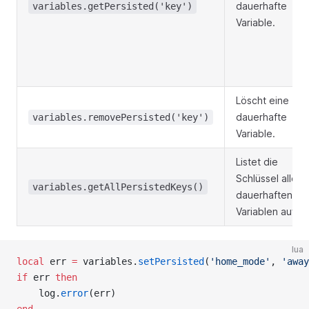
dauerhafte
variables.getPersisted('key')
Variable.
Löscht eine
dauerhafte
variables.removePersisted('key')
Variable.
Listet die
Schlüssel aller
variables.getAllPersistedKeys()
dauerhaften
Variablen auf.
lua
local
 err 
=
 variables.
setPersisted
(
'home_mode'
, 
'away
if
 err 
then
    log.
error
(err)