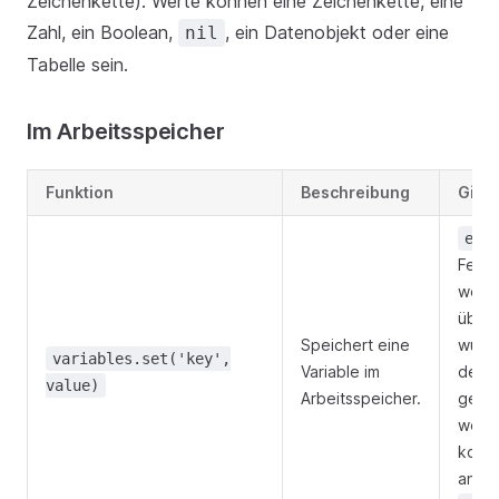
Zeichenkette). Werte können eine Zeichenkette, eine
Zahl, ein Boolean,
, ein Datenobjekt oder eine
nil
Tabelle sein.
Im Arbeitsspeicher
Funktion
Beschreibung
Gibt 
err
Fehle
wenn 
übers
Speichert eine
wurd
variables.set('key',
Variable im
der W
value)
Arbeitsspeicher.
gespe
werd
konnt
ander