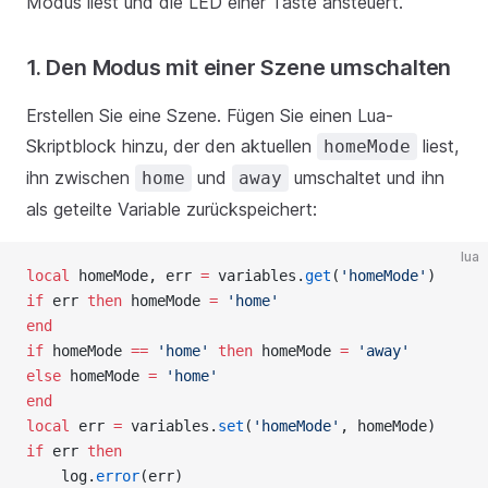
Modus liest und die LED einer Taste ansteuert.
1. Den Modus mit einer Szene umschalten
Erstellen Sie eine Szene. Fügen Sie einen Lua-
Skriptblock hinzu, der den aktuellen
liest,
homeMode
ihn zwischen
und
umschaltet und ihn
home
away
als geteilte Variable zurückspeichert:
lua
local
 homeMode, err 
=
 variables.
get
(
'homeMode'
)
if
 err 
then
 homeMode 
=
'home'
end
if
 homeMode 
==
'home' 
then
 homeMode 
=
'away'
else
 homeMode 
=
'home'
end
local
 err 
=
 variables.
set
(
'homeMode'
, homeMode)
if
 err 
then
    log.
error
(err)