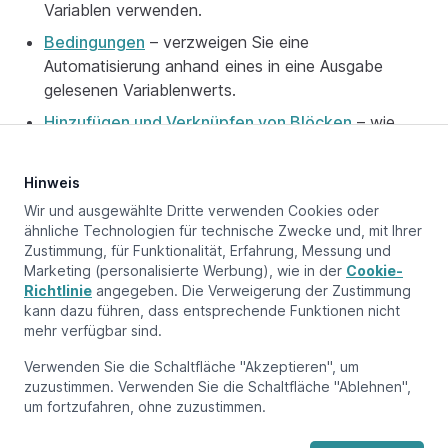
Variablen verwenden.
Bedingungen
– verzweigen Sie eine
Automatisierung anhand eines in eine Ausgabe
gelesenen Variablenwerts.
Hinzufügen und Verknüpfen von Blöcken
– wie
Blöcke miteinander verbunden werden.
Hinweis
Wir und ausgewählte Dritte verwenden Cookies oder
ähnliche Technologien für technische Zwecke und, mit Ihrer
Aktualisiert am:
June 12, 2026
Zustimmung, für Funktionalität, Erfahrung, Messung und
Marketing (personalisierte Werbung), wie in der
Cookie-
Richtlinie
angegeben. Die Verweigerung der Zustimmung
kann dazu führen, dass entsprechende Funktionen nicht
Vorherige Seite
Lua-Skript
mehr verfügbar sind.
Verwenden Sie die Schaltfläche "Akzeptieren", um
Nächste Seite
zuzustimmen. Verwenden Sie die Schaltfläche "Ablehnen",
Hinzufügen und Verknüpfen von Blöcken
um fortzufahren, ohne zuzustimmen.