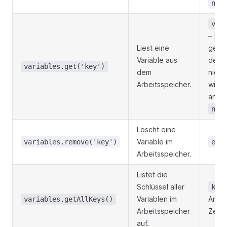
nil
val
–
er
Liest eine
geset
Variable aus
der S
variables.get('key')
dem
nicht
Arbeitsspeicher.
wird,
ander
nil
Löscht eine
Variable im
variables.remove('key')
err
Arbeitsspeicher.
Listet die
Schlüssel aller
key
Variablen im
Array
variables.getAllKeys()
Arbeitsspeicher
Zeich
auf.