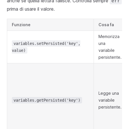
anche se quella lettura fallisce. Controlla sempre
err
prima di usare il valore.
Funzione
Cosa fa
Memorizza
una
variables.setPersisted('key',
variabile
value)
persistente.
Legge una
variabile
variables.getPersisted('key')
persistente.