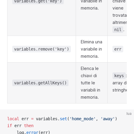
variabile in
chiave no
variables.get('key')
memoria.
viene
trovata,
altrimenti
.
nil
Elimina una
variabile in
variables.remove('key')
err
memoria.
Elenca le
chiavi di
: un
keys
tutte le
array di
variables.getAllKeys()
variabili in
stringhe.
memoria.
lua
local
 err 
=
 variables.
set
(
'home_mode'
, 
'away'
)
if
 err 
then
    log.
error
(err)