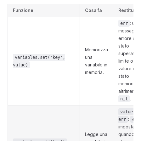
Funzione
Cosa fa
Restituisc
: un
err
messaggio
errore se 
stato
Memorizza
superato 
una
variables.set('key',
limite o il
variabile in
value)
valore non
memoria.
stato
memorizza
altrimenti
.
nil
value,
:
err
err
impostato
Legge una
quando la