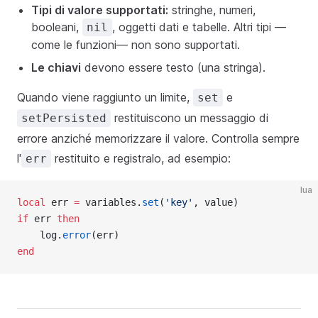
Tipi di valore supportati:
stringhe, numeri,
booleani,
, oggetti dati e tabelle. Altri tipi —
nil
come le funzioni— non sono supportati.
Le chiavi
devono essere testo (una stringa).
Quando viene raggiunto un limite,
e
set
restituiscono un messaggio di
setPersisted
errore anziché memorizzare il valore. Controlla sempre
l'
restituito e registralo, ad esempio:
err
lua
local
 err 
=
 variables.
set
(
'key'
, value)
if
 err 
then
    log.
error
(err)
end