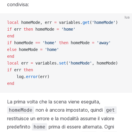
condivisa:
lua
local
 homeMode, err 
=
 variables.
get
(
'homeMode'
)
if
 err 
then
 homeMode 
=
'home'
end
if
 homeMode 
==
'home' 
then
 homeMode 
=
'away'
else
 homeMode 
=
'home'
end
local
 err 
=
 variables.
set
(
'homeMode'
, homeMode)
if
 err 
then
    log.
error
(err)
end
La prima volta che la scena viene eseguita,
non è ancora impostato, quindi
homeMode
get
restituisce un errore e la modalità assume il valore
predefinito
prima di essere alternata. Ogni
home