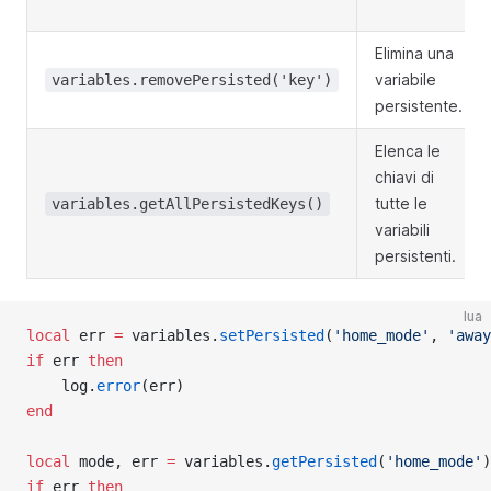
Elimina una
variabile
variables.removePersisted('key')
persistente.
Elenca le
chiavi di
tutte le
variables.getAllPersistedKeys()
variabili
persistenti.
lua
local
 err 
=
 variables.
setPersisted
(
'home_mode'
, 
'away
if
 err 
then
    log.
error
(err)
end
local
 mode, err 
=
 variables.
getPersisted
(
'home_mode'
)
if
 err 
then