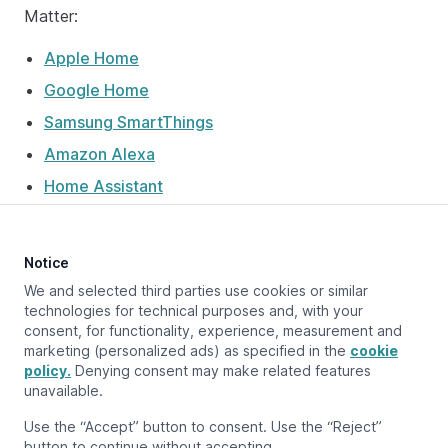
Matter:
Apple Home
Google Home
Samsung SmartThings
Amazon Alexa
Home Assistant
Notice
Aggiornato a:
October 28, 2024
We and selected third parties use cookies or similar
technologies for technical purposes and, with your
consent, for functionality, experience, measurement and
marketing (personalized ads) as specified in the
cookie
Pagina precedente
policy.
Home Assistant
Denying consent may make related features
unavailable.
Pagina successiva
Use the “Accept” button to consent. Use the “Reject”
Accoppiare/disaccoppiare le app di Matter
button to continue without accepting.