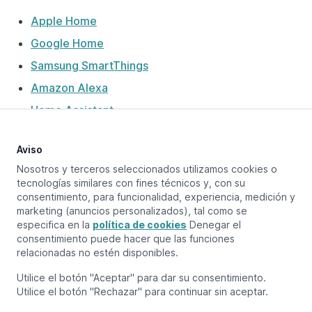
Apple Home
Google Home
Samsung SmartThings
Amazon Alexa
Home Assistant
Aviso
Nosotros y terceros seleccionados utilizamos cookies o
Actualizado en:
October 22, 2024
tecnologías similares con fines técnicos y, con su
consentimiento, para funcionalidad, experiencia, medición y
marketing (anuncios personalizados), tal como se
especifica en la
política de cookies
Denegar el
Página anterior
consentimiento puede hacer que las funciones
Home Assistant
relacionadas no estén disponibles.
Próxima página
Utilice el botón "Aceptar" para dar su consentimiento.
Emparejar/desemparejar aplicaciones Matter
Utilice el botón "Rechazar" para continuar sin aceptar.