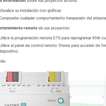
s información
sobre sus proyectos activos:
Visualice su instalación con gráficas
Compruebe cualquier comportamiento inesperado del sistema b
ntenimiento remoto
de sus proyectos:
Utilice la programación remota ETS para reprogramar KNX cua
Utilice el panel de control remoto 1Home para acceder de for
dispositivo.
más.