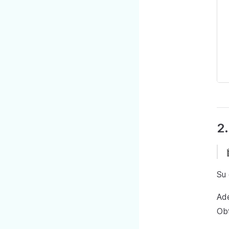
2
Su 
Ade
Obt