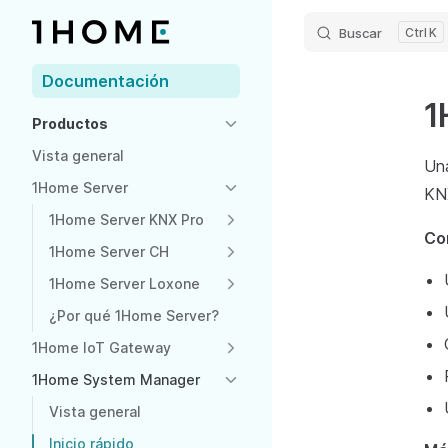
Buscar
K
Skip to content
Sidebar Navigation
Documentación
1
Productos
Vista general
Una
1Home Server
KN
1Home Server KNX Pro
Co
1Home Server CH
1Home Server Loxone
¿Por qué 1Home Server?
1Home IoT Gateway
1Home System Manager
Vista general
Inicio rápido