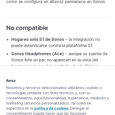
cómo se configura
un altavoz permanece en Sonos.
No compatible
Hogares solo S1 de Sonos
– la integración no
puede autenticarse contra la plataforma S1.
Sonos Headphones (Ace)
– aunque su cuenta de
Sonos liste un par, no aparecen en la vista del
hogar y no se pueden controlar desde 1Home.
Aviso
Nosotros y terceros seleccionados utilizamos cookies o
Actualizado en:
April 29, 2026
tecnologías similares con fines técnicos y, con su
consentimiento, para funcionalidad, experiencia, medición y
marketing (anuncios personalizados), tal como se
especifica en la
política de cookies
Denegar el
Página anterior
consentimiento puede hacer que las funciones
Configuración