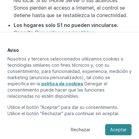
red local. Si su 1Home Server o sus altavoces
Sonos pierden el acceso a Internet, el control se
detiene hasta que se restablezca la conectividad.
Los hogares solo S1 no pueden vincularse.
Consulte
Dispositivos compatibles
.
Aviso
Nosotros y terceros seleccionados utilizamos cookies o
Actualizado en:
April 30, 2026
tecnologías similares con fines técnicos y, con su
consentimiento, para funcionalidad, experiencia, medición y
marketing (anuncios personalizados), tal como se
especifica en la
política de cookies
Denegar el
Página anterior
consentimiento puede hacer que las funciones
Control desde KNX
relacionadas no estén disponibles.
Próxima página
Utilice el botón "Aceptar" para dar su consentimiento.
Vista general
Utilice el botón "Rechazar" para continuar sin aceptar.
Rechazar
Aceptar