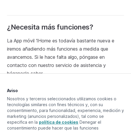
¿Necesita más funciones?
La App móvil 1Home es todavía bastante nueva e
iremos añadiendo más funciones a medida que
avancemos. Si le hace falta algo, póngase en
contacto con nuestro servicio de asistencia y
háganoslo saber.
Aviso
Nosotros y terceros seleccionados utilizamos cookies o
Actualizado en:
May 15, 2025
tecnologías similares con fines técnicos y, con su
consentimiento, para funcionalidad, experiencia, medición y
marketing (anuncios personalizados), tal como se
especifica en la
política de cookies
Denegar el
Página anterior
Vista general
consentimiento puede hacer que las funciones