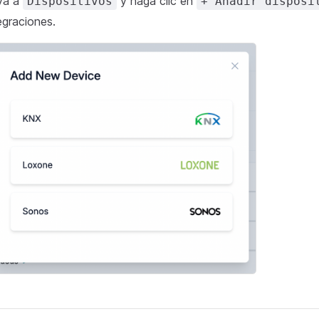
ya a
y haga clic en
Dispositivos
+ Añadir disposi
egraciones.