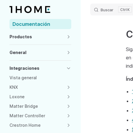
Buscar
K
Skip to content
Sidebar Navigation
Documentación
C
Productos
Sig
General
en 
ind
Integraciones
Vista general
Índ
KNX
Loxone
Matter Bridge
Matter Controller
Crestron Home