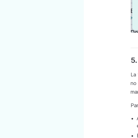
5.
La
no 
man
Par