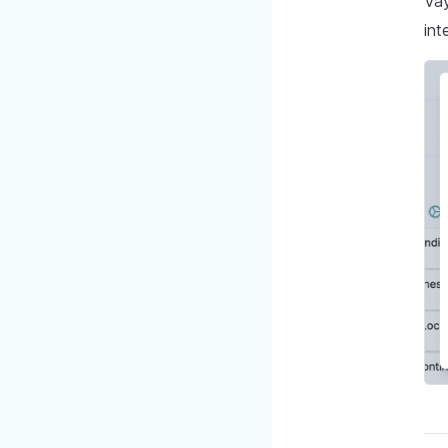
Va
int