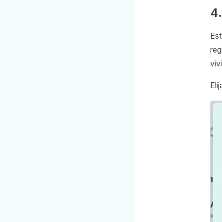
4.
Est
reg
viv
Eli