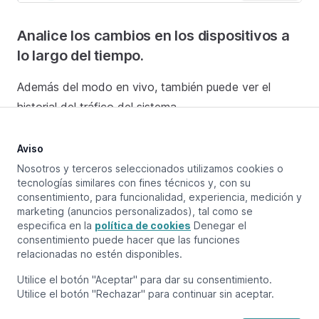
Analice los cambios en los dispositivos a
lo largo del tiempo.
Además del modo en vivo, también puede ver el
historial del tráfico del sistema.
Aviso
Nosotros y terceros seleccionados utilizamos cookies o
Actualizado en:
November 20, 2025
tecnologías similares con fines técnicos y, con su
consentimiento, para funcionalidad, experiencia, medición y
marketing (anuncios personalizados), tal como se
especifica en la
política de cookies
Denegar el
Página anterior
Gráficos
consentimiento puede hacer que las funciones
relacionadas no estén disponibles.
Próxima página
Utilice el botón "Aceptar" para dar su consentimiento.
Configuración de red
Utilice el botón "Rechazar" para continuar sin aceptar.