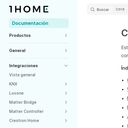
Buscar
K
Skip to content
Sidebar Navigation
Documentación
C
Productos
Est
General
con
Integraciones
Índ
Vista general
KNX
Loxone
Matter Bridge
Matter Controller
Crestron Home