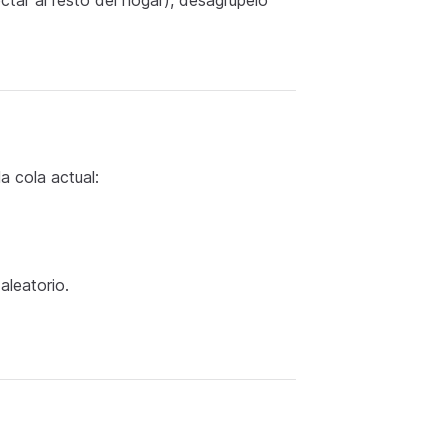
ctar al resto del hogar), desagrúpelo
a cola actual:
aleatorio.