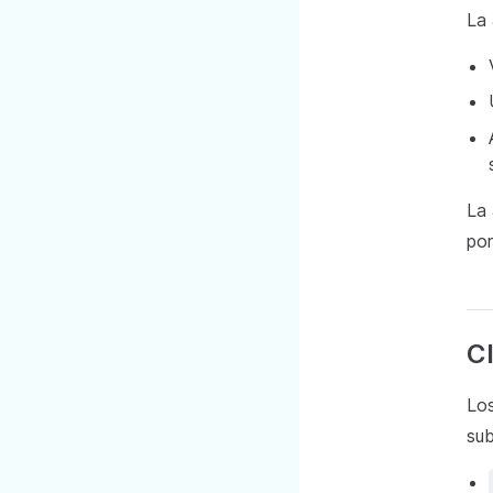
La 
La 
por
Cl
Los
sub