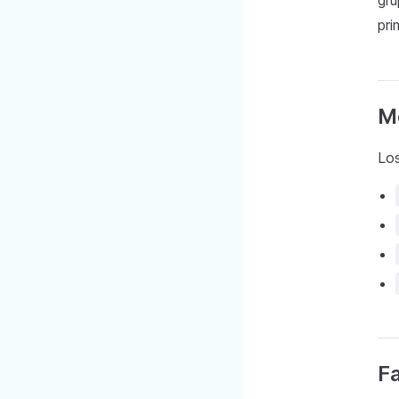
gru
pri
M
Los
Fa