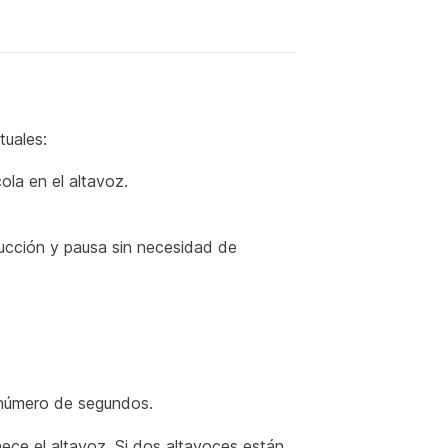
tuales:
ola en el altavoz.
ucción y pausa sin necesidad de
n número de segundos.
ece el altavoz. Si dos altavoces están