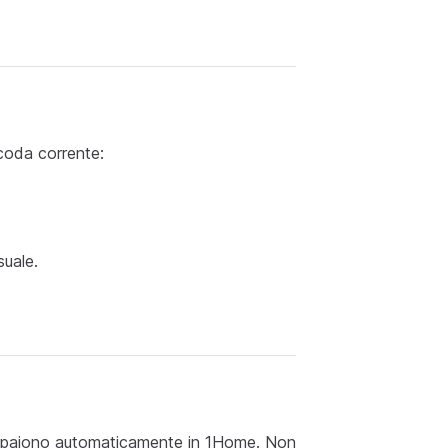
 coda corrente:
suale.
appaiono automaticamente in 1Home. Non