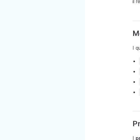
il 
Mo
I q
Pr
I
p