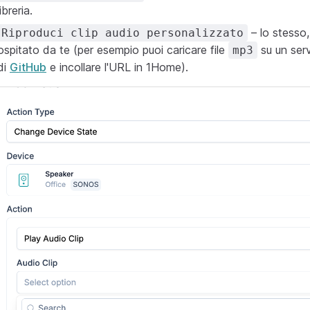
libreria.
– lo stesso,
Riproduci clip audio personalizzato
ospitato da te (per esempio puoi caricare file
su un serv
mp3
di
GitHub
e incollare l'URL in 1Home).