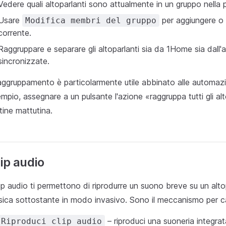
Vedere quali altoparlanti sono attualmente in un gruppo nella 
Usare
per aggiungere o 
Modifica membri del gruppo
corrente.
Raggruppare e separare gli altoparlanti sia da 1Home sia dal
sincronizzate.
raggruppamento è particolarmente utile abbinato alle automazio
mpio, assegnare a un pulsante l'azione «raggruppa tutti gli al
tine mattutina.
ip audio
lip audio ti permettono di riprodurre un suono breve su un al
ica sottostante in modo invasivo. Sono il meccanismo per cam
– riproduci una suoneria integra
Riproduci clip audio