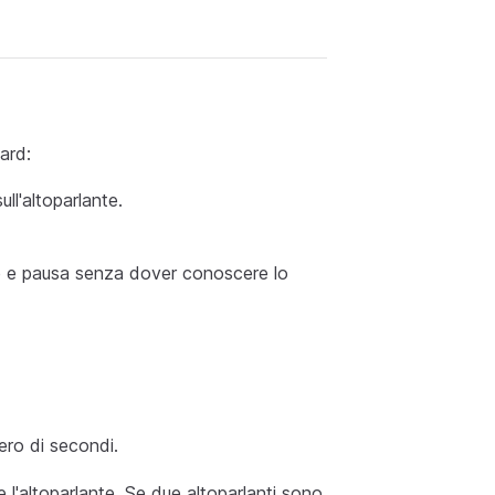
ard:
ll'altoparlante.
e e pausa senza dover conoscere lo
ero di secondi.
 l'altoparlante. Se due altoparlanti sono