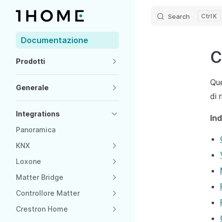
Search
K
Skip to content
Sidebar Navigation
Documentazione
C
Prodotti
Que
Generale
di 
Integrations
Ind
Panoramica
KNX
Loxone
Matter Bridge
Controllore Matter
Crestron Home