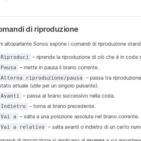
mandi di riproduzione
i altoparlante Sonos espone i comandi di riproduzione stand
– riprende la riproduzione di ciò che è in coda su
Riproduci
– mette in pausa il brano corrente.
Pausa
– passa tra riproduzion
Alterna riproduzione/pausa
stato attuale (utile per un singolo pulsante).
– passa al brano successivo nella coda.
Avanti
– torna al brano precedente.
Indietro
– salta a una posizione assoluta nel brano corrente.
Vai a
– salta avanti o indietro di un certo num
Vai a relativo
omandi di riproduzione si applicano al
gruppo
a cui appartiene