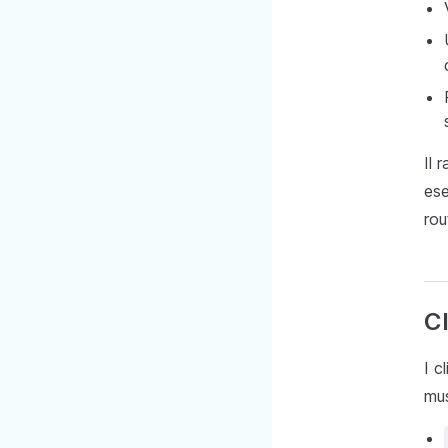
Il 
ese
rou
Cl
I c
mus