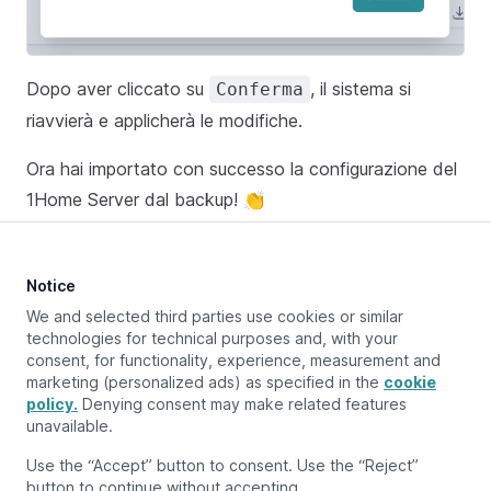
Dopo aver cliccato su
, il sistema si
Conferma
riavvierà e applicherà le modifiche.
Ora hai importato con successo la configurazione del
1Home Server dal backup! 👏
Notice
Aggiornato a:
July 8, 2024
We and selected third parties use cookies or similar
technologies for technical purposes and, with your
consent, for functionality, experience, measurement and
marketing (personalized ads) as specified in the
cookie
Pagina precedente
Impostazioni di data, ora e posizione
policy.
Denying consent may make related features
unavailable.
Pagina successiva
Use the “Accept” button to consent. Use the “Reject”
Reset del dispositivo
button to continue without accepting.