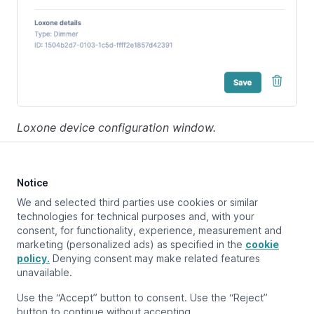
Loxone device configuration window.
Notice
Aggiornato a:
October 30, 2024
We and selected third parties use cookies or similar
technologies for technical purposes and, with your
consent, for functionality, experience, measurement and
marketing (personalized ads) as specified in the
cookie
Pagina precedente
Collegarsi a Loxone
policy.
Denying consent may make related features
unavailable.
Pagina successiva
Use the “Accept” button to consent. Use the “Reject”
Dispositivi Loxone supportati
button to continue without accepting.