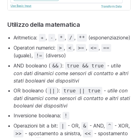
Utilizzo della matematica
Aritmetica:
,
,
,
,
(esponenziazione)
+
-
*
/
**
Operatori numerici:
,
,
,
,
>
<
>=
<=
==
(uguale),
(diverso)
!=
AND booleano (
):
-
utile
&&
true && true
con dati dinamici come sensori di contatto e altri
stati booleani dei dispositivi
OR booleano (
):
-
utile con
||
true || true
dati dinamici come sensori di contatto e altri stati
booleani dei dispositivi
Inversione booleana:
!
Operazioni bit a bit:
- OR,
- AND,
- XOR,
|
&
^
- spostamento a sinistra,
- spostamento
>>
<<