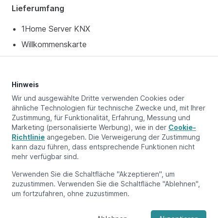
Lieferumfang
1Home Server KNX
Willkommenskarte
Zusätzliches Geräteetikett (Seriennummer,
Standard-Zugangsdaten, Matter-Pairing-Code)
Hinweis
⚠️
Nicht enthalten
: Netzteil und Netzwerkkabel
sind nicht im Lieferumfang enthalten.
Wir und ausgewählte Dritte verwenden Cookies oder
ähnliche Technologien für technische Zwecke und, mit Ihrer
Zustimmung, für Funktionalität, Erfahrung, Messung und
Marketing (personalisierte Werbung), wie in der
Cookie-
Richtlinie
angegeben. Die Verweigerung der Zustimmung
Aktualisiert am:
July 17, 2025
kann dazu führen, dass entsprechende Funktionen nicht
mehr verfügbar sind.
Verwenden Sie die Schaltfläche "Akzeptieren", um
Nächste Seite
zuzustimmen. Verwenden Sie die Schaltfläche "Ablehnen",
Übersicht
um fortzufahren, ohne zuzustimmen.