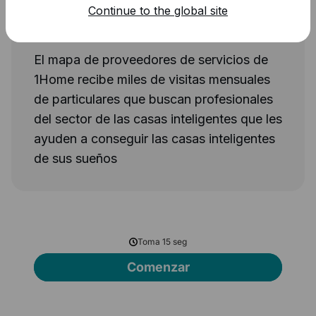
Continue to the global site
Obtenga visibilidad en el mapa de
1Home.
El mapa de proveedores de servicios de
1Home recibe miles de visitas mensuales
de particulares que buscan profesionales
del sector de las casas inteligentes que les
ayuden a conseguir las casas inteligentes
de sus sueños