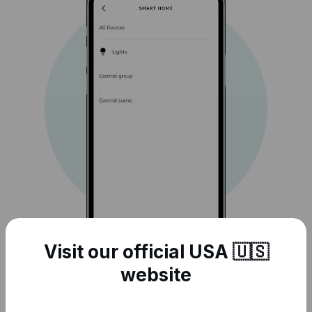
Visit our official USA 🇺🇸
website
A continuación, puedes seleccionar los
dispositivos o escenas que deseas controlar