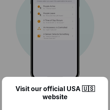
Para crear una automatización, primero hay que
Visit our official USA 🇺🇸
configurar un iniciador.
website