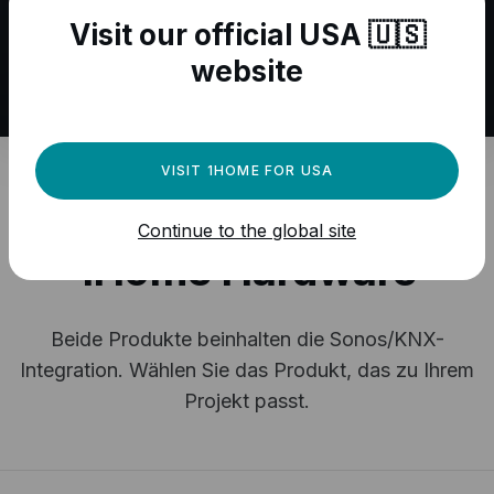
Visit our official USA 🇺🇸
website
VISIT 1HOME FOR USA
Wählen Sie Ihre
Continue to the global site
1Home Hardware
Beide Produkte beinhalten die Sonos/KNX-
Integration.
Wählen Sie das Produkt, das zu Ihrem
Projekt passt.