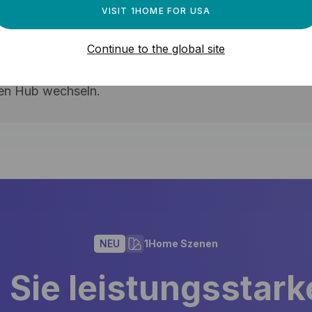
VISIT 1HOME FOR USA
 HOME-INTEGRATOREN
Continue to the global site
, um Ihre Konfigurationen zu testen, ohne dass Sie fü
 einrichten müssen. Anschließend kann der Kunde selb
en Hub wechseln.
NEU
1Home Szenen
n Sie leistungsstar