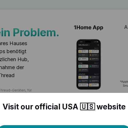
in Problem.
Ihres Hauses
ps benötigt
zlichen Hub,
snahme der
Thread
hread-Geräten, für
 ist.
Visit our official USA 🇺🇸 website