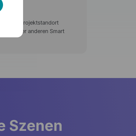
r jeden Projektstandort
st zu einer anderen Smart
ke Szenen