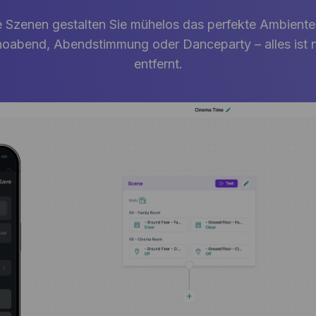
 Szenen gestalten Sie mühelos das perfekte Ambiente 
oabend, Abendstimmung oder Danceparty – alles ist nu
entfernt.