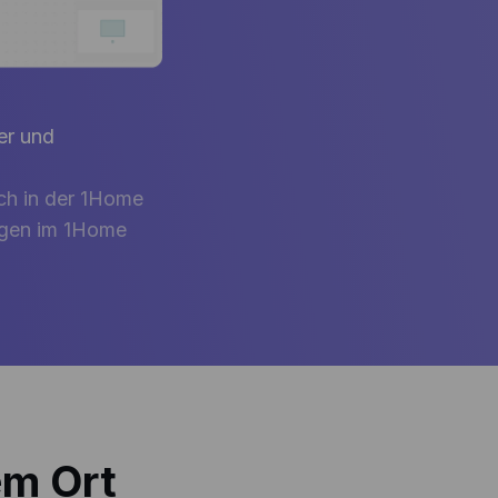
er und
ach in der 1Home
ungen im 1Home
em Ort