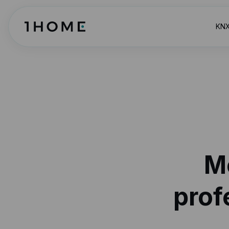
KNX
M
prof