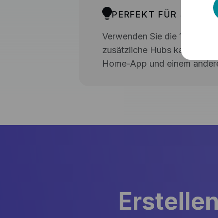
PERFEKT FÜR SMART
Verwenden Sie die 1Home App
zusätzliche Hubs kaufen und
Home-App und einem ander
Erstelle