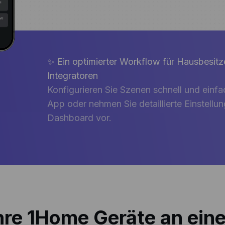
✨ Ein optimierter Workflow für Hausbesitz
Integratoren
Konfigurieren Sie Szenen schnell und einf
App oder nehmen Sie detaillierte Einstell
Dashboard vor.
Ihre 1Home Geräte an ein