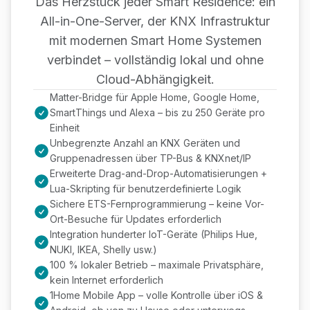
Das Herzstück jeder Smart Residence: ein
All-in-One-Server, der KNX Infrastruktur
mit modernen Smart Home Systemen
verbindet – vollständig lokal und ohne
Cloud-Abhängigkeit.
Matter-Bridge für Apple Home, Google Home,
SmartThings und Alexa – bis zu 250 Geräte pro
Einheit
Unbegrenzte Anzahl an KNX Geräten und
Gruppenadressen über TP-Bus & KNXnet/IP
Erweiterte Drag-and-Drop-Automatisierungen +
Lua-Skripting für benutzerdefinierte Logik
Sichere ETS-Fernprogrammierung – keine Vor-
Ort-Besuche für Updates erforderlich
Integration hunderter IoT-Geräte (Philips Hue,
NUKI, IKEA, Shelly usw.)
100 % lokaler Betrieb – maximale Privatsphäre,
kein Internet erforderlich
1Home Mobile App – volle Kontrolle über iOS &