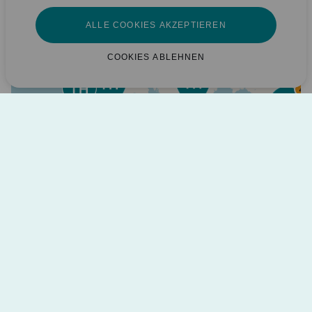
171
87
89
ALLE COOKIES AKZEPTIEREN
163
COOKIES ABLEHNEN
12
22
38
4
14
2
7
2