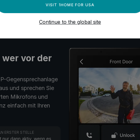
VISIT 1HOME FOR USA
Continue to the global site
 wer vor der
SIP-Gegensprechanlage
us und sprechen Sie
rten Mikrofons und
z einfach mit Ihren
N ERSTER STELLE
t nur dann aktiv, wenn es