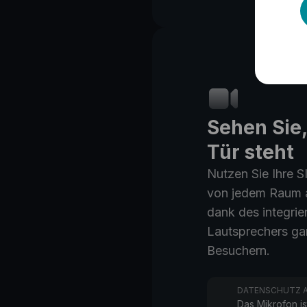
Sehen Sie,
Tür steht
Nutzen Sie Ihre 
von jedem Raum a
dank des integrie
Lautsprechers gan
Besuchern.
DATENSCHUTZ A
Das Mikrofon is