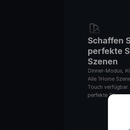
Schaffen S
perfekte 
Szenen
Dinner-Modus, Ki
Alle 1Home Szene
Touch verfügbar.
perfekte Stimmun