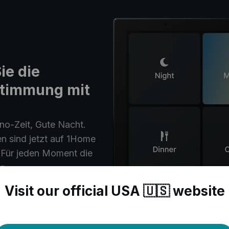
ie die
Stimmung mit
no-Zeit, Gute Nacht.
n sind jetzt auf 1Home
 Für jeden Moment die
g.
Visit our official USA 🇺🇸 website