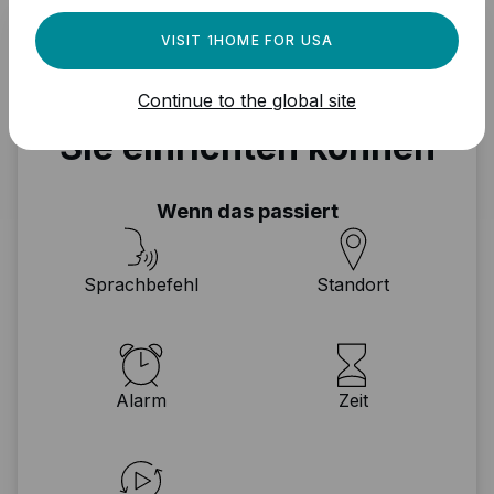
VISIT 1HOME FOR USA
KNX
Automatisierungen, die
Continue to the global site
Sie einrichten können
Wenn das passiert
Sprachbefehl
Standort
Alarm
Zeit