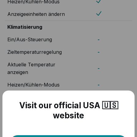
Heizen/Kühlen-Modus
Anzeigeeinheiten ändern
Klimatisierung
Ein/Aus-Steuerung
-
Zieltemperaturregelung
-
Aktuelle Temperatur
-
anzeigen
Heizen/Kühlen-Modus
-
Anzeigeeinheiten ändern
-
Visit our official USA 🇺🇸
Ventilatordrehzahl-
-
website
Steuerung
Swing Modus-Steuerung
-