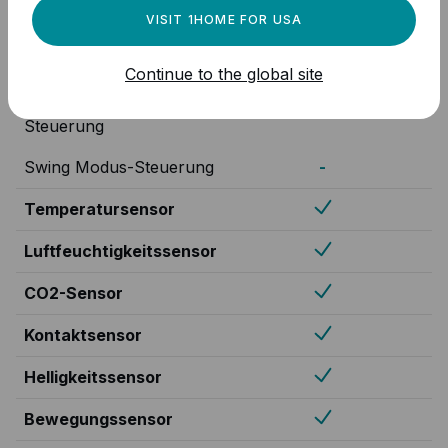
Ventilator
VISIT 1HOME FOR USA
Ein/Aus-Steuerung
-
Continue to the global site
Ventilatordrehzahl-
-
Steuerung
Swing Modus-Steuerung
-
Temperatursensor
Luftfeuchtigkeitssensor
CO2-Sensor
Kontaktsensor
Helligkeitssensor
Bewegungssensor