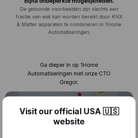
Bijna onbeperkte mogelijkheden.
De getoonde voorbeelden zijn slechts een
fractie van wat kan worden bereikt door KNX
& Matter apparaten te combineren in 1Home
Automatiseringen.
Ga dieper in op 1Home
Automatiseringen met onze CTO
Gregor.
Visit our official USA 🇺🇸
website