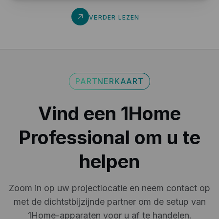
Automatische ETS-apparaatdetectie
VERDER LEZEN
Upload uw ETS-projectbestand voor automatische
groepering van KNX-groepsobjecten en
groepadressen in apparaten zoals lampen, zonwering,
thermostaten en meer. Geen handmatig invoeren van
honderden groepadressen meer.
hier
retourbeleid.
PARTNERKAART
Lokale & Privé verbinding, geen internet vereist
Configuratiebackup
Vind een 1Home
Exporteer uw 1Home Server-configuratie naar een
bestand om het als backup te bewaren of om het in
Professional om u te
een ander project te hergebruiken.
helpen
Zoom in op uw projectlocatie en neem contact op
met de dichtstbijzijnde partner om de setup van
1Home-apparaten voor u af te handelen.