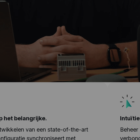
p het belangrijke.
Intuïti
twikkelen van een state-of-the-art
Beheer 
nfiguratie synchroniseert met
verbond