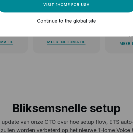
VISIT 1HOME FOR USA
S
Continue to the global site
Home
Amazon Alexa
BETA
Smart
ist
*
Hub vereist
*
Hu
RMATIE
MEER INFORMATIE
MEER 
Bliksemsnelle setup
te update van onze CTO over hoe setup flow, ETS auto
e zullen worden verbeterd op het nieuwe 1Home Voice 