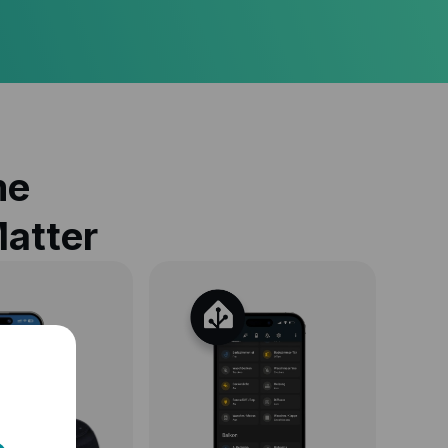
me
Matter