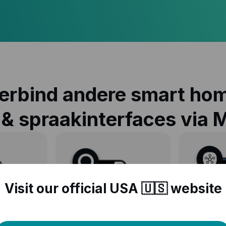
erbind andere smart ho
& spraakinterfaces via 
Visit our official USA 🇺🇸 website