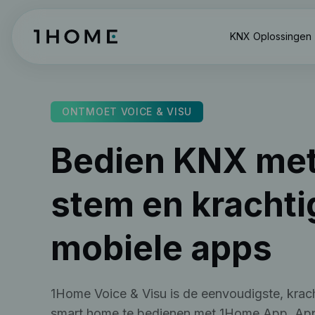
KNX Oplossingen
ONTMOET VOICE & VISU
Bedien KNX me
stem en krachti
mobiele apps
1Home Voice & Visu is de eenvoudigste, krac
smart home te bedienen met 1Home App, App