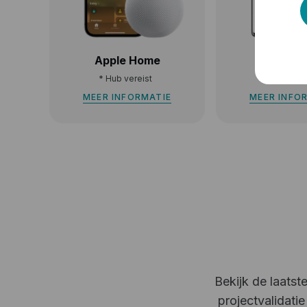
Apple Home
Google 
*
Hub vereist
*
Hub vere
MEER INFORMATIE
MEER INFO
Bekijk de laats
projectvalidati