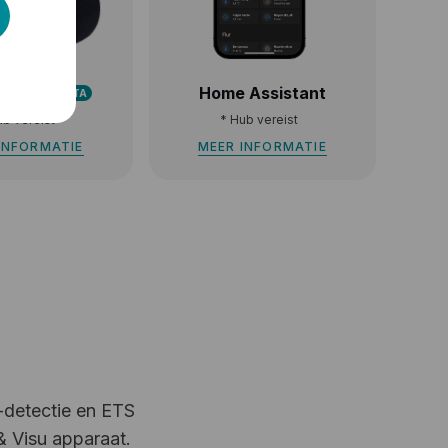
amsung
Home Assistant
Things
BETA
*
Hub vereist
b vereist
MEER INFORMATIE
INFORMATIE
-detectie en ETS
& Visu apparaat.