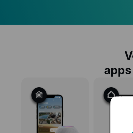
V
apps 