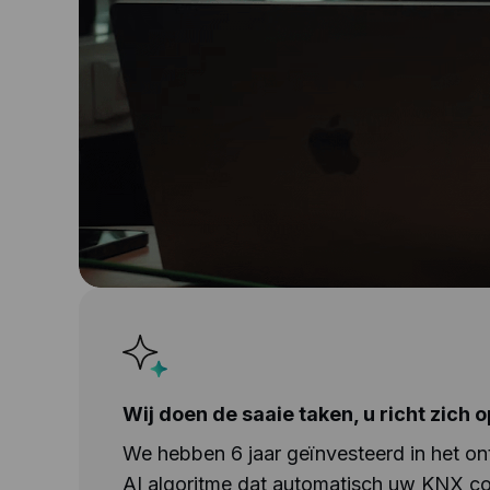
Wij doen de saaie taken, u richt zich o
We hebben 6 jaar geïnvesteerd in het on
AI algoritme dat automatisch uw KNX co