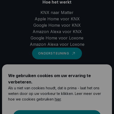
Hoe het werkt
KNX naar Matter
Apple Home voor KNX
Google Home voor KNX
Amazon Alexa voor KNX
Google Home voor Loxone
Amazon Alexa voor Loxone
ONDERSTEUNING
LinkedIn
We gebruiken cookies om uw ervaring te
YouTube
verbeteren.
Instagram
Als u niet van cookies houdt, dat is prima - laat het ons
weten door op uw voorkeur te klikken. Leer meer over
Facebook
hoe we cookies gebruiken
hier
.