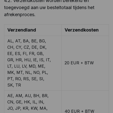
4.2. Verzendkosten worden berekend en
toegevoegd aan uw besteltotaal tijdens het
afrekenproces.
Verzendland
Verzendkosten
AL, AT, BA, BE, BG,
CH, CY, CZ, DE, DK,
EE, ES, FI, FR, GB,
GR, HR, HU, IE, IS, IT,
20 EUR + BTW
LT, LU, LV, MD, ME,
MK, MT, NL, NO, PL,
PT, RO, RS, SE, SI,
SK, TR
AE, AM, AU, BH, BR,
CN, GE, HK, IL, IN,
JO, JP, KR, KW, MA,
40 EUR + BTW