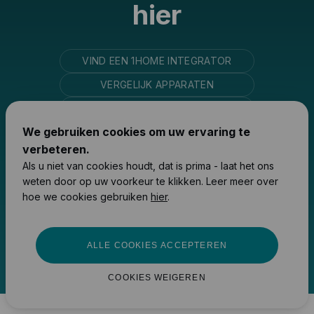
hier
VIND EEN 1HOME INTEGRATOR
VERGELIJK APPARATEN
TOEGANG TOT PARTNERPRIJZEN
We gebruiken cookies om uw ervaring te
verbeteren.
Als u niet van cookies houdt, dat is prima - laat het ons
Express Wereldwijde Verzending
weten door op uw voorkeur te klikken. Leer meer over
*
hoe we cookies gebruiken
hier
.
30-dagen geld terug garantie op
alle producten
2-Jaar garantie op alle producten
ALLE COOKIES ACCEPTEREN
COOKIES WEIGEREN