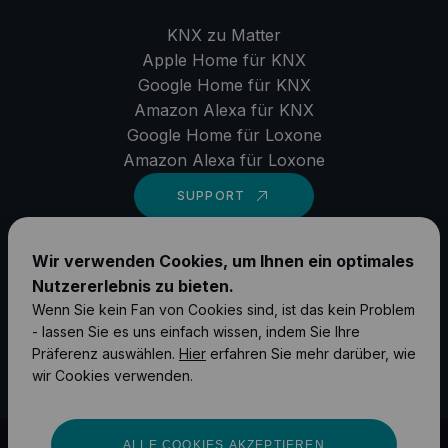
KNX zu Matter
Apple Home für KNX
Google Home für KNX
Amazon Alexa für KNX
Google Home für Loxone
Amazon Alexa für Loxone
SUPPORT
LinkedIn
Wir verwenden Cookies, um Ihnen ein optimales
Nutzererlebnis zu bieten.
YouTube
Wenn Sie kein Fan von Cookies sind, ist das kein Problem
Instagram
- lassen Sie es uns einfach wissen, indem Sie Ihre
Präferenz auswählen.
Hier
erfahren Sie mehr darüber, wie
Facebook
wir Cookies verwenden.
ALLE COOKIES AKZEPTIEREN