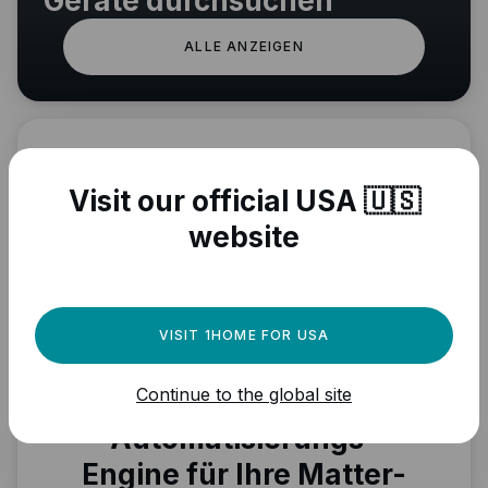
Geräte durchsuchen
ALLE ANZEIGEN
Visit our official USA 🇺🇸
website
VISIT 1HOME FOR USA
Brauchen Sie eine
Continue to the global site
leistungsstarke
Automatisierungs-
Engine für Ihre Matter-