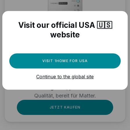
Visit our official USA 🇺🇸
website
Brauchen Sie eine
leistungsstarke
Automatisierungs-
VISIT 1HOME FOR USA
Engine für Ihre Matter-
Continue to the global site
Geräte?
Vollständig lokal, professionelle
Qualität, bereit für Matter.
JETZT KAUFEN