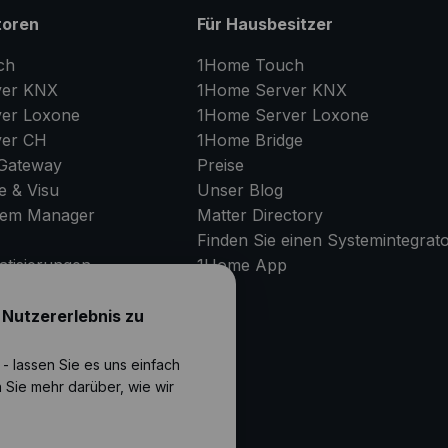
toren
Für Hausbesitzer
ch
1Home Touch
er
KNX
1Home Server
KNX
er
Loxone
1Home Server
Loxone
er
CH
1Home Bridge
Gateway
Preise
e & Visu
Unser Blog
tem Manager
Matter Directory
Finden Sie einen Systemintegrat
tisierungen
1Home
App
p
 Nutzererlebnis zu
RT
- lassen Sie es uns einfach
 Sie mehr darüber, wie wir