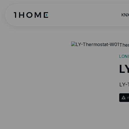
KNX
The
LON
L
LY-