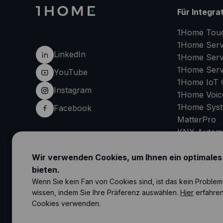
Für Integra
1Home Tou
1Home Serv
LinkedIn
1Home Serv
1Home Serv
YouTube
1Home IoT 
Instagram
1Home Voic
1Home Sys
Facebook
MatterPro
KNX Automa
Partnersho
Wir verwenden Cookies, um Ihnen ein optimales
bieten.
SUPPO
Wenn Sie kein Fan von Cookies sind, ist das kein Problem 
wissen, indem Sie Ihre Präferenz auswählen.
Hier
erfahren
Cookies verwenden.