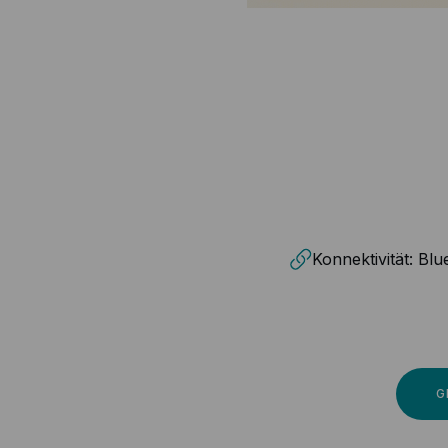
Konnektivität:
Blu
G