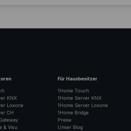
toren
Für Hausbesitzer
ch
1Home Touch
er
KNX
1Home Server
KNX
er
Loxone
1Home Server
Loxone
er
CH
1Home Bridge
Gateway
Preise
e & Visu
Unser Blog