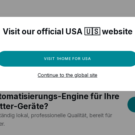
Visit our official USA 🇺🇸 website
er-kompatible Geräte
n
VISIT 1HOME FOR USA
Continue to the global site
uchen Sie eine leistungsstarke
omatisierungs-Engine für Ihre
tter-Geräte?
tändig lokal, professionelle Qualität, bereit für
r.