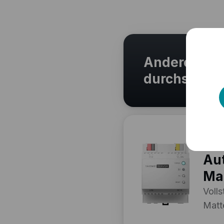
Andere Matt
durchsuche
Bra
Aut
Ma
Volls
Matte