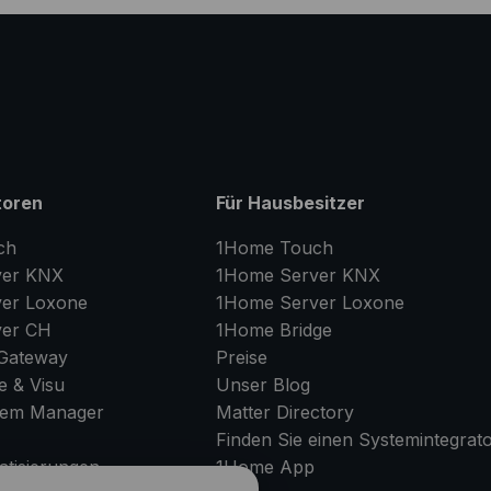
toren
Für Hausbesitzer
ch
1Home Touch
er
KNX
1Home Server
KNX
er
Loxone
1Home Server
Loxone
er
CH
1Home Bridge
Gateway
Preise
e & Visu
Unser Blog
tem Manager
Matter Directory
Finden Sie einen Systemintegrat
tisierungen
1Home
App