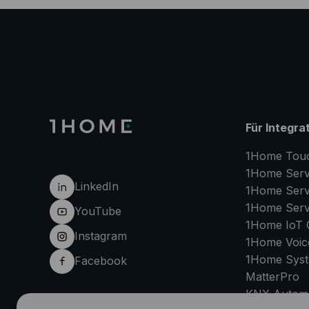
Für Integra
1Home Tou
1Home Serv
LinkedIn
1Home Serv
1Home Serv
YouTube
1Home IoT 
Instagram
1Home Voic
1Home Sys
Facebook
MatterPro
KNX Automa