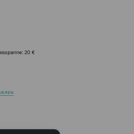
eisspanne:
20 €
SIEREN