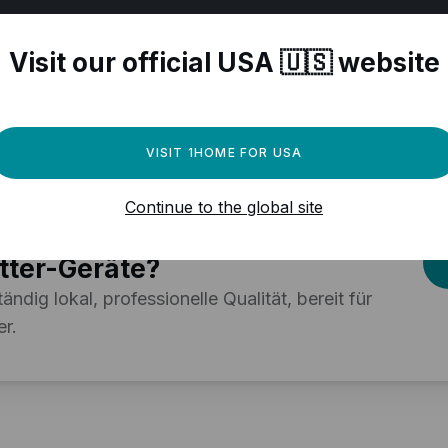
er-kompatible Geräte
Visit our official USA 🇺🇸 website
n
VISIT 1HOME FOR USA
uchen Sie eine leistungsstarke
Continue to the global site
omatisierungs-Engine für Ihre
tter-Geräte?
tändig lokal, professionelle Qualität, bereit für
r.