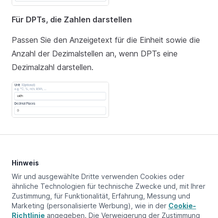
Für DPTs, die Zahlen darstellen
Passen Sie den Anzeigetext für die Einheit sowie die
Anzahl der Dezimalstellen an, wenn DPTs eine
Dezimalzahl darstellen.
Verhalten in Matter-Apps
Hinweis
Wir und ausgewählte Dritte verwenden Cookies oder
Aufgrund von Einschränkungen im aktuellen Matter-
ähnliche Technologien für technische Zwecke und, mit Ihrer
Zustimmung, für Funktionalität, Erfahrung, Messung und
Standard kann dieses Gerät nicht mit Matter
Marketing (personalisierte Werbung), wie in der
Cookie-
verbunden werden und ist nur innerhalb des 1Home
Richtlinie
angegeben. Die Verweigerung der Zustimmung